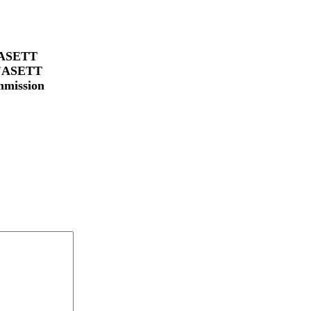
a ASETT
 l'ASETT
mmission