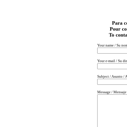
Para c
Pour co
To cont
Your name / Su nom
Your e-mail / Su dir
Subject / Asunto / A
Message / Mensaje