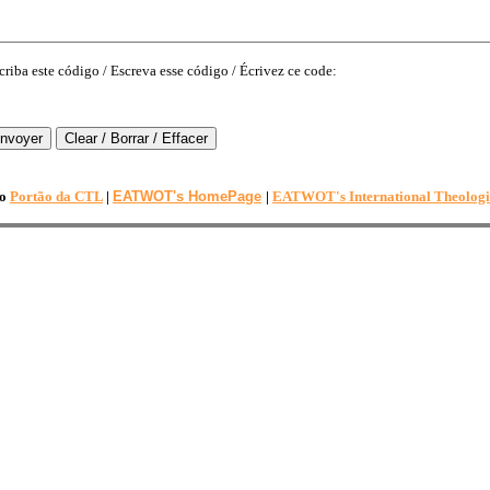
scriba este código / Escreva esse código / Écrivez ce code:
ao
Portão da CTL
|
EATWOT's HomePage
|
EATWOT's International Theolog